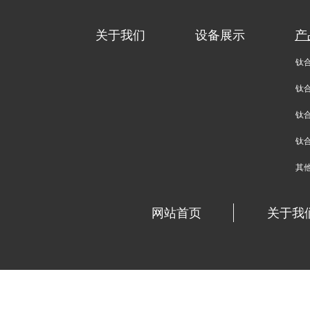
关于我们
设备展示
产
钛
钛
钛
钛
其
网站首页
关于我