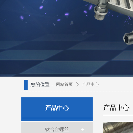
您的位置：
网站首页
ꄲ
产品中心
产品中心
产品中心
钛合金螺丝