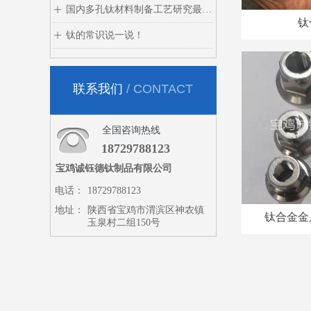
国内多孔钛材料制备工艺研究最新进展！
ꄶ
钛
钛的常识说一说！
ꄶ
联系我们
/ CONTACT
全国咨询热线
18729788123
宝鸡诚钰德钛制品有限公司
电话：
18729788123
地址：
陕西省宝鸡市渭滨区神农镇
钛合金金
玉泉村二组150号