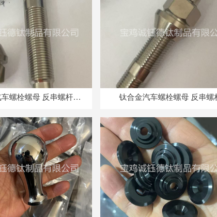
车螺栓螺母 反串螺杆
钛合金汽车螺栓螺母 反串螺
m14x1.5x75
m14x1.5x75 (2)