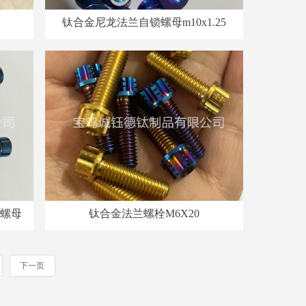
钛合金尼龙法兰自锁螺母m10x1.25
螺母
钛合金法兰螺栓M6X20
下一页