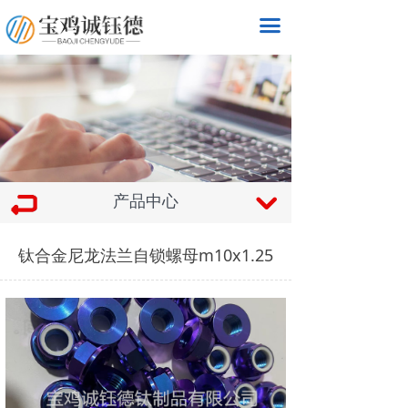
끀
产品中心
낔
钛合金尼龙法兰自锁螺母m10x1.25