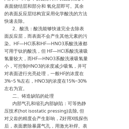
表面烧结层和部分和 氧化层即可。其余
的表面反应层结构宜采用化学酸洗的方法
快速去除。
2、酸洗：酸洗能够快速完全去除表
面反应层，而表面不会产生其他元素的污
染。HF—HCl系和HF—HNO3系酸洗液都
可用于钛的酸洗，但 HF—HCl系酸洗液吸
氢量较大，而HF—HNO3系酸洗液吸氢量
小，可控制HNO3的浓度减少吸氢，并可
对表面进行光亮处理，一般HF的浓度在
3%~5 %左右，HNO3的浓度在15%~30%
左右为宜。
二、铸造缺陷的处理
内部气孔和缩孔内部缺陷：可等热静
压技术(hot isostatic pressing)去除, 但
对义齿的精度会产生影响，Z好用X线探伤
后，表面磨除暴露气孔，用激光补焊。表