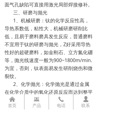
面气孔缺陷可直接用激光局部焊接修补。
三、研磨与抛光
1、机械研磨：钛的化学反应性高，
导热系数低，粘性大，机械研磨研削比
低，且易于磨料磨具发生反应，普通磨料
不宜用于钛的研磨与抛光，Z好采用导热
性好的超硬磨料，如金刚石、立方氮化硼
等，抛光线速度一般为900~1800m/min.
为宜，否则，钛表面易发生研削烧伤和微
裂纹。
2、化学抛光：化学抛光是通过金属
在化学介质中的氧化还原反应而达到整平
낀
뀵
끅
넙
抛光的目的。其优点是化学抛光与金属的
首页
产品
电话
联系
硬度、抛光面积与结构形状无关，凡与抛
光液接触的部位均被抛光，不须特殊复杂
设备，操作简便，较适合于复杂结构钛义
齿支架的抛光。但化学抛光的工艺参数较