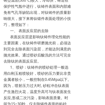
铸型温差(300℃)较大，冷却快，铸造在
保护性气氛中进行，钛铸件表面和内部难
免有气孔等缺陷出现，对钛铸件的质量影
响很大，接下来将钛锻件表面处理的小技
巧，整理如下：
一、 表面反应层的去除
表面反应层是影响钛铸件理化性能的
主要因素，在钛铸件研磨抛光前，必须达
到完全去除表面污染层，才能达到满意的
抛光效果。通过喷砂后酸洗的方法可完全
去除钛的表面反应层。
1、喷砂：钛铸件的喷砂处理一般选
用白刚玉粗喷较好，喷砂的压力要比非贵
金属者较小，一般控制在0.45Mpa以下。
因为，喷射压力过大时, 砂粒冲击钛表面
产生激烈火花，温度升高可与钛表面发生
反应,形成二次污染，影响表面质量。时
间为15~30秒，仅去除铸件表面的粘砂、